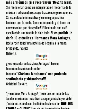
más armónicos (me recordaron "Boyz to Men).
Sin mencionar cómo su interpretación moderna de la
música tradicional mexicana trasciende generaciones.
Su espectáculo interactivo y su energía positiva
hicieron que la noche fuera memorable y el tema de
conversación por días y días!! El hecho de que esté
escribiendo una reseña lo dice todo.
Si es posible le
daría 10 estrellas a Hermanos Mora Arriagas.
Recuerden tener una botella de Tequila a la mano.
brindando. ¡Salud!
Nelson F.
¡¡Nos encantaron las Mora Arriagas!! Fueron
fenomenales musicalmente.
tocando "
Clásicos Mexicanos" con profundo
sentimiento y virtuosismo!!!
Cristóbal Rickerd.
"¡Hermanos Mora Arriaga! ¡Tiene que ser una de las
bandas mexicanas más diversas que jamás hayas visto!
¡Desde los estándares tradicionales hasta los
ROLLING
STONES y QUEEN!"
Uno de los trompetistas incluso