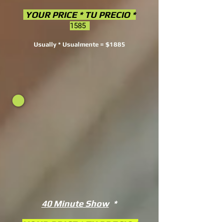
YOUR PRICE * TU PRECIO *
1585
Usually * Usualmente = $1885
40 Minute Show
*