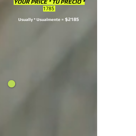
YOUR PRICE * TU PRECIO *
1785
$2185
Usually * Usualmente =