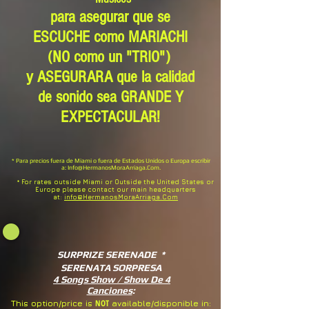
para asegurar que se
ESCUCHE como MARIACHI
(NO como un "TRIO")
y ASEGURARA que la calidad
de sonido sea GRANDE Y
EXPECTACULAR!
* Para precios fuera de Miami o fuera de Estados Unidos o Europa escribir
a:
Info@HermanosMoraArriaga.Com
.
* For rates outside Miami or Outside the United States or
Europe please contact our main headquarters
at:
info@HermanosMoraArriaga.Com
SURPRIZE SERENADE *
SERENATA SORPRESA
4 Songs Show / Show De 4
Canciones
:
NOT
This option/price is
available/disponible in: