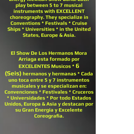
play between 5 to 7 musical
instruments with EXCELLENT
choreography. They specialize in
Conventions * Festivals * Cruise
Ships * Universities * in the United
States, Europe & Asia.
El Show De Los Hermanos Mora
Arriaga esta formado por
6
EXCELENTES Musicos *
(Seis)
hermanos y hermanas * Cada
uno toca entre 5 y 7 instrumentos
musicales y se especializan en:
Convenciones * Festivales * Cruceros
* Universidades * Por todo Estados
Unidos, Europa & Asia y destacan por
su Gran Energia y Excelente
Coreografia.